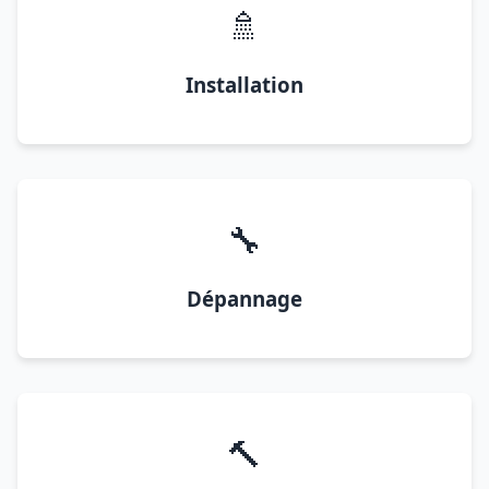
🚿
Installation
🔧
Dépannage
🔨