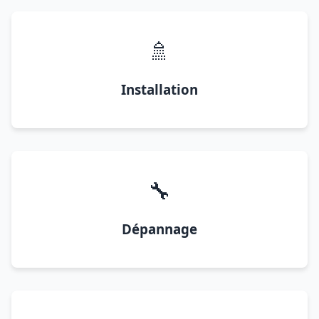
🚿
Installation
🔧
Dépannage