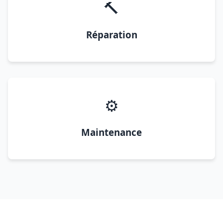
🔨
Réparation
⚙️
Maintenance