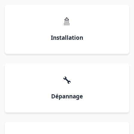
🚿
Installation
🔧
Dépannage