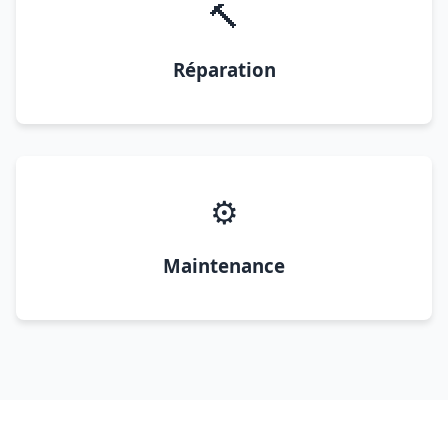
🔨
Réparation
⚙️
Maintenance