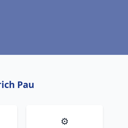
rich Pau
⚙️