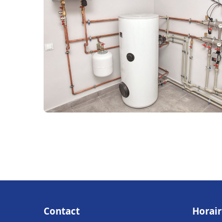
Contact
Horair