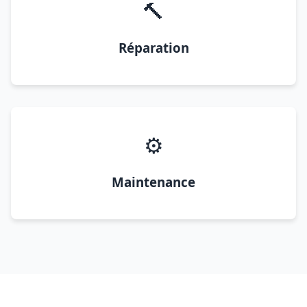
🔨
Réparation
⚙️
Maintenance