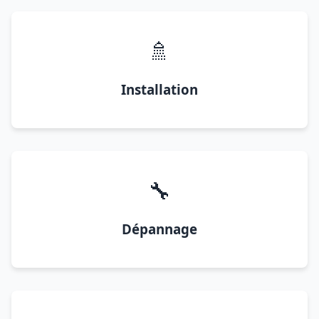
🚿
Installation
🔧
Dépannage