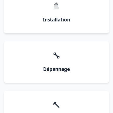
🚿
Installation
🔧
Dépannage
🔨