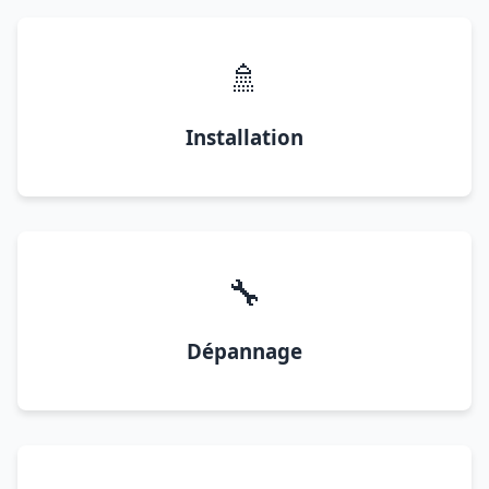
🚿
Installation
🔧
Dépannage