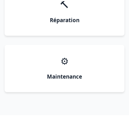
🔨
Réparation
⚙️
Maintenance