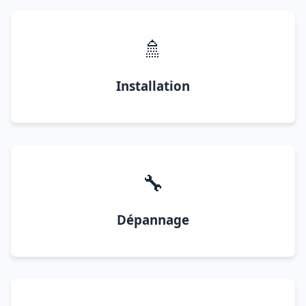
🚿
Installation
🔧
Dépannage