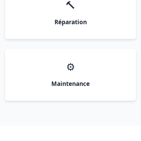
🔨
Réparation
⚙️
Maintenance