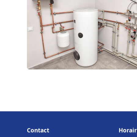
Contact
Horair