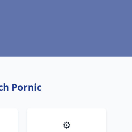
ich Pornic
⚙️