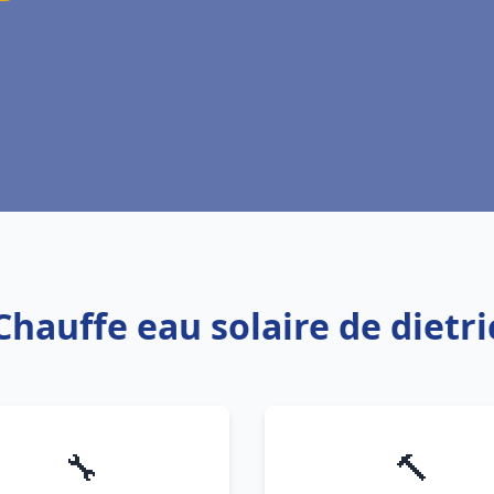
Chauffe eau solaire de dietr
🔧
🔨