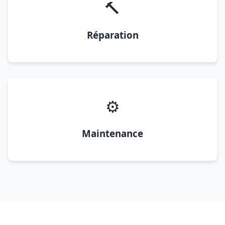
🔨
Réparation
⚙️
Maintenance