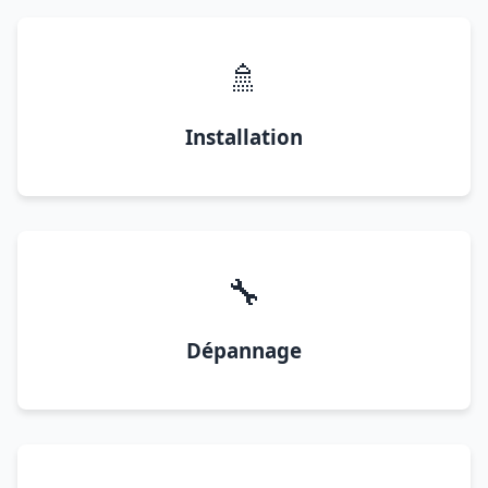
🚿
Installation
🔧
Dépannage