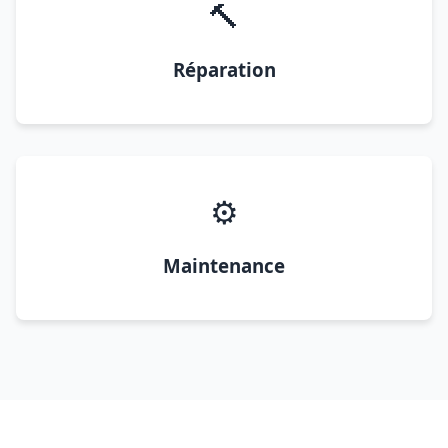
🔨
Réparation
⚙️
Maintenance