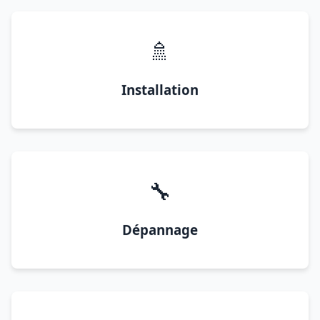
🚿
Installation
🔧
Dépannage