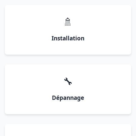
🚿
Installation
🔧
Dépannage