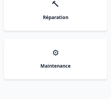
🔨
Réparation
⚙️
Maintenance