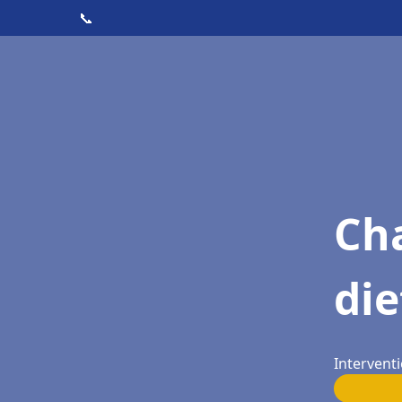
📞
Cha
die
Intervent