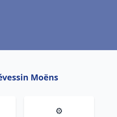
révessin Moëns
⚙️