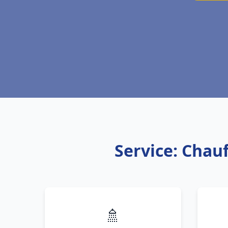
Service: Chau
🚿