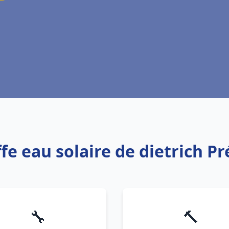
ffe eau solaire de dietrich P
🔧
🔨