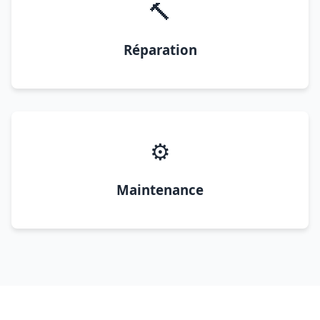
🔨
Réparation
⚙️
Maintenance