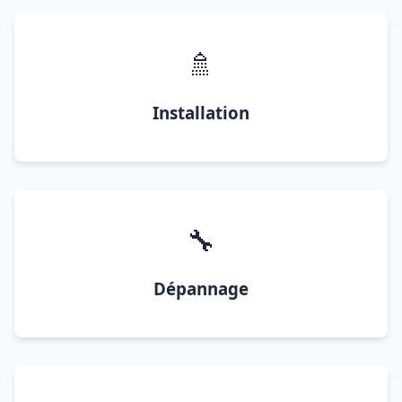
🚿
Installation
🔧
Dépannage