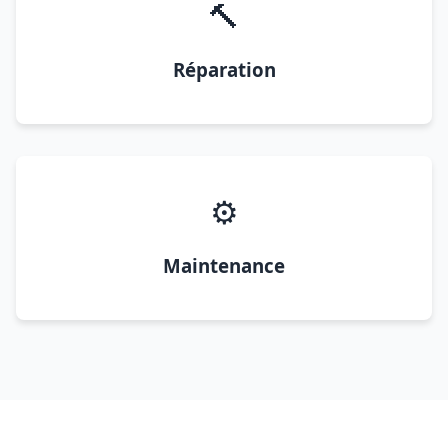
🔨
Réparation
⚙️
Maintenance