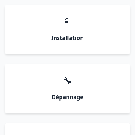
🚿
Installation
🔧
Dépannage