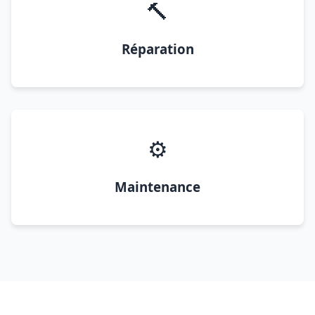
🔨
Réparation
⚙️
Maintenance