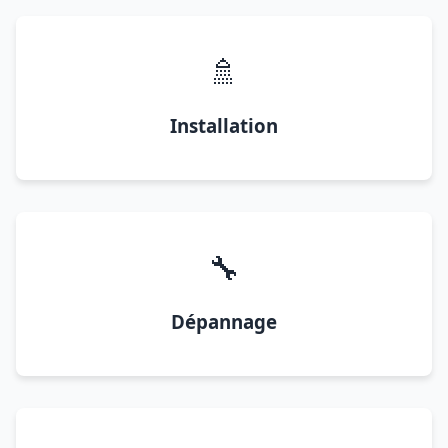
🚿
Installation
🔧
Dépannage