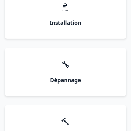
🚿
Installation
🔧
Dépannage
🔨