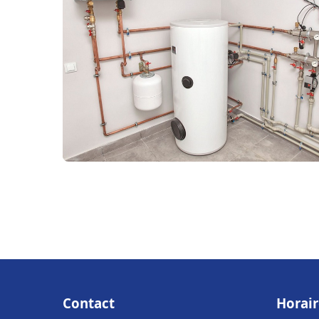
Contact
Horair