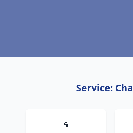
Service: Cha
🚿