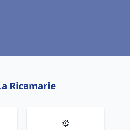
 La Ricamarie
⚙️