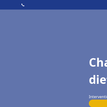
📞
Cha
die
Interventi