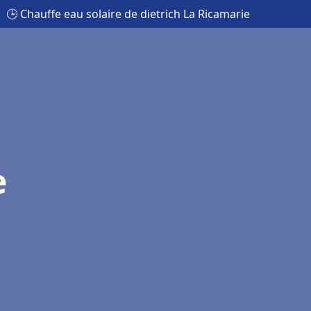
🕒 Chauffe eau solaire de dietrich La Ricamarie
e