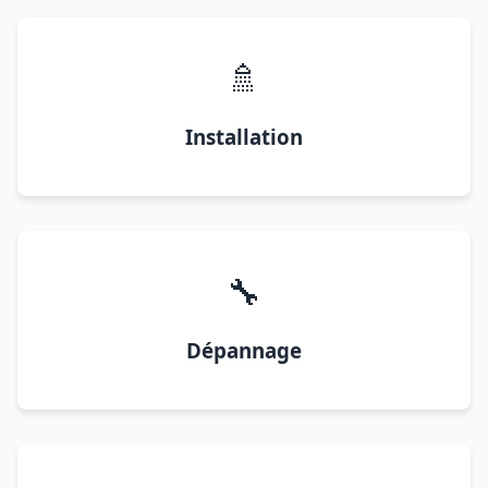
🚿
Installation
🔧
Dépannage