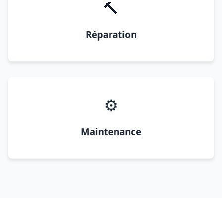
🔨
Réparation
⚙️
Maintenance