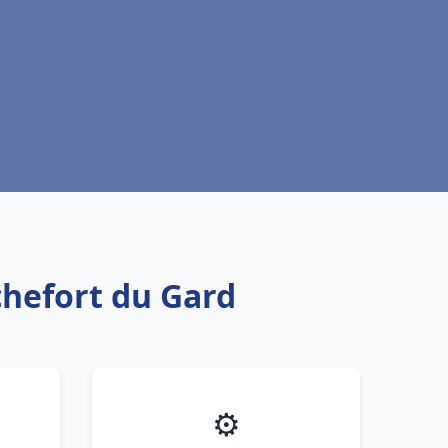
chefort du Gard
⚙️