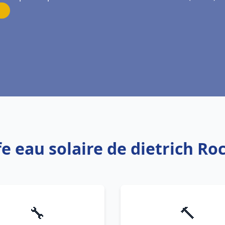
fe eau solaire de dietrich Ro
🔧
🔨