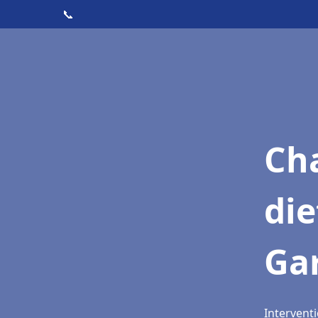
📞
Cha
die
Ga
Intervent