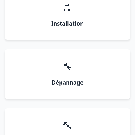
🚿
Installation
🔧
Dépannage
🔨