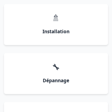
🚿
Installation
🔧
Dépannage