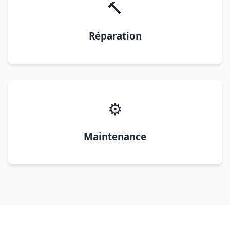
🔨
Réparation
⚙️
Maintenance