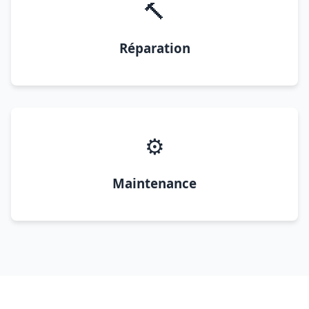
🔨
Réparation
⚙️
Maintenance