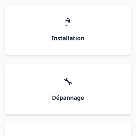
🚿
Installation
🔧
Dépannage