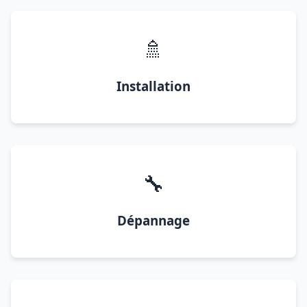
🚿
Installation
🔧
Dépannage