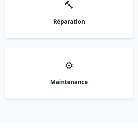
🔨
Réparation
⚙️
Maintenance