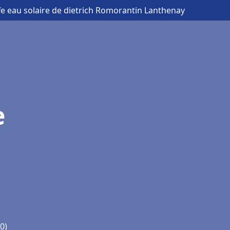
fe eau solaire de dietrich Romorantin Lanthenay
e
0)