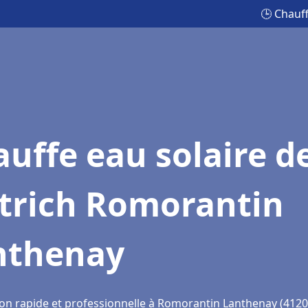
🕒 Chauf
uffe eau solaire d
etrich Romorantin
nthenay
ion rapide et professionnelle à Romorantin Lanthenay (4120