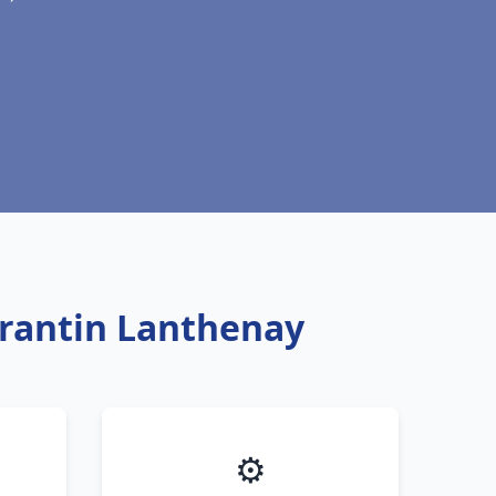
orantin Lanthenay
⚙️