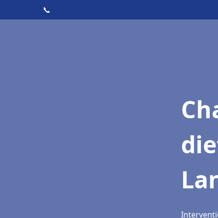
📞
Cha
di
La
Intervent