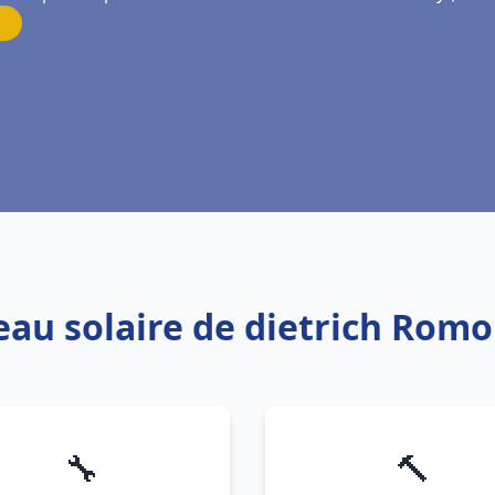
 eau solaire de dietrich Rom
🔧
🔨