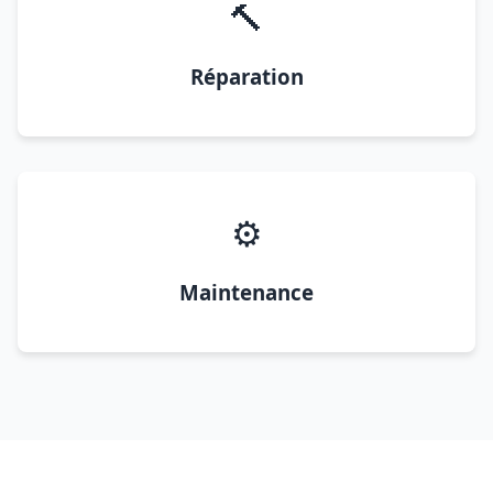
🔨
Réparation
⚙️
Maintenance