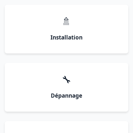
🚿
Installation
🔧
Dépannage