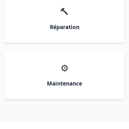
🔨
Réparation
⚙️
Maintenance