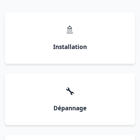
🚿
Installation
🔧
Dépannage