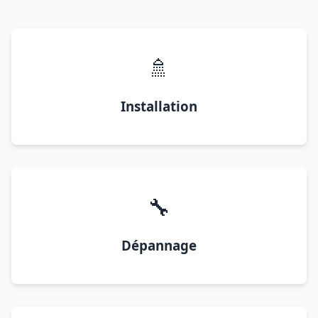
🚿
Installation
🔧
Dépannage