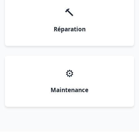
🔨
Réparation
⚙️
Maintenance