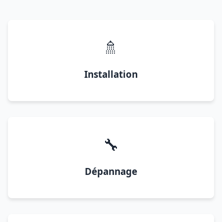
🚿
Installation
🔧
Dépannage