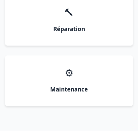
🔨
Réparation
⚙️
Maintenance