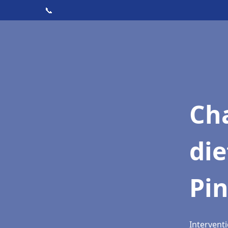
📞
Cha
die
Pin
Interventi