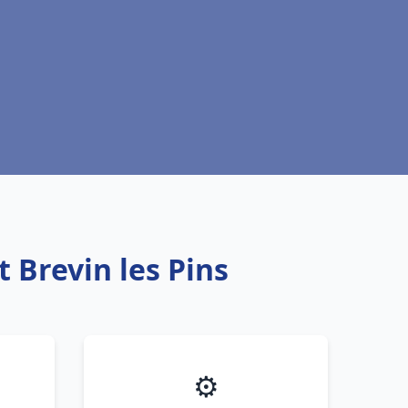
t Brevin les Pins
⚙️