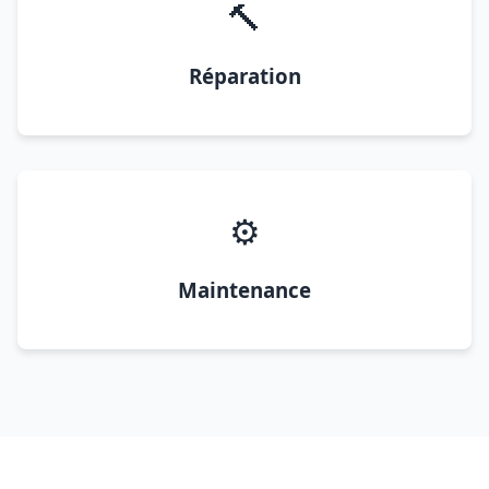
🔨
Réparation
⚙️
Maintenance