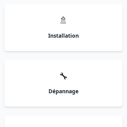
🚿
Installation
🔧
Dépannage