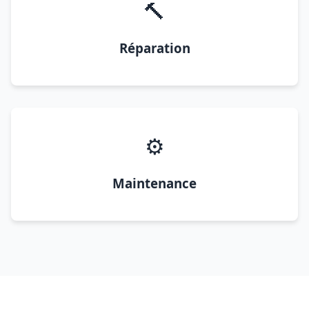
🔨
Réparation
⚙️
Maintenance