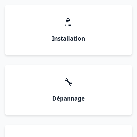
🚿
Installation
🔧
Dépannage