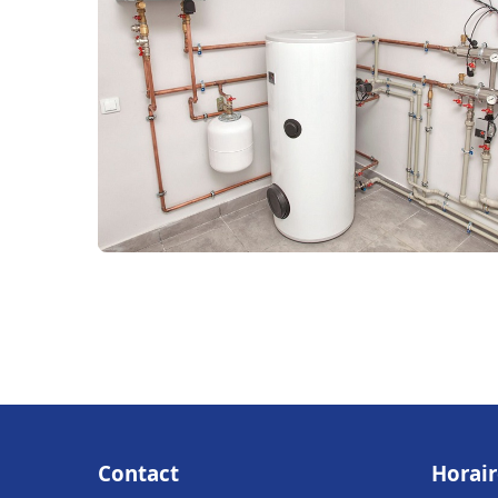
Contact
Horair