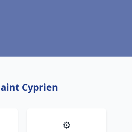
Saint Cyprien
⚙️