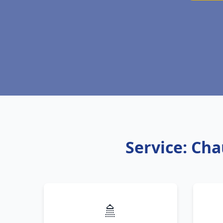
Service: Cha
🚿