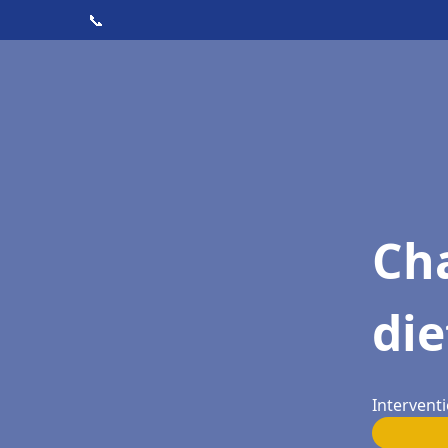
📞
Cha
die
Interventi