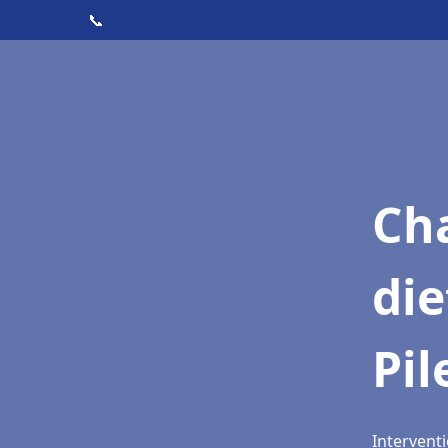
📞
Cha
die
Pil
Interventi