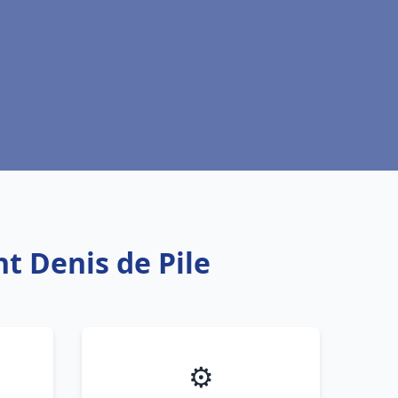
nt Denis de Pile
⚙️