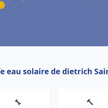
e eau solaire de dietrich Sai
🔧
🔨