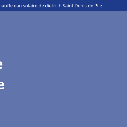
hauffe eau solaire de dietrich Saint Denis de Pile
e
e