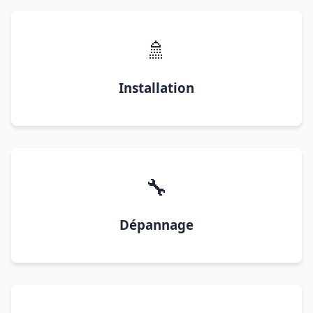
🚿
Installation
🔧
Dépannage