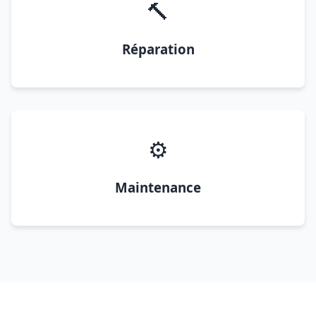
🔨
Réparation
⚙️
Maintenance