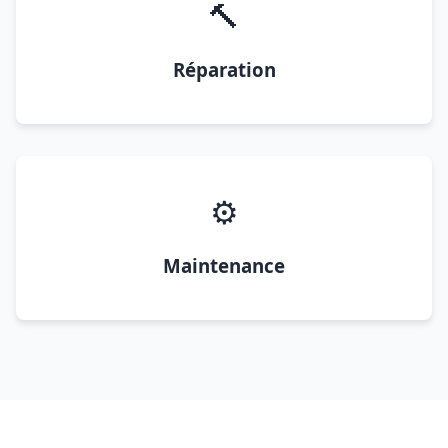
🔨
Réparation
⚙️
Maintenance