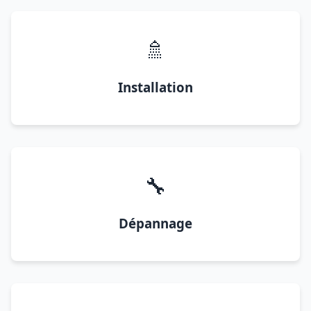
🚿
Installation
🔧
Dépannage