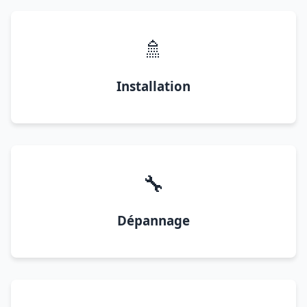
🚿
Installation
🔧
Dépannage