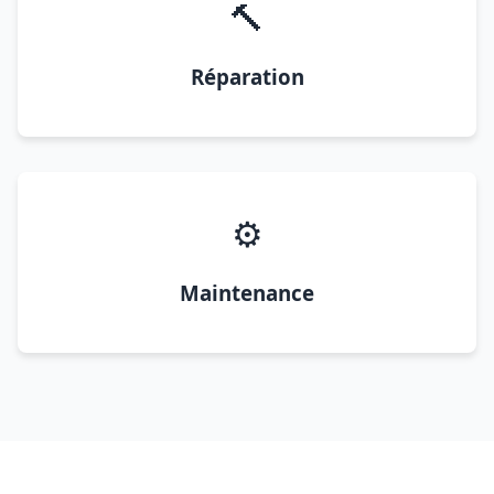
🔨
Réparation
⚙️
Maintenance