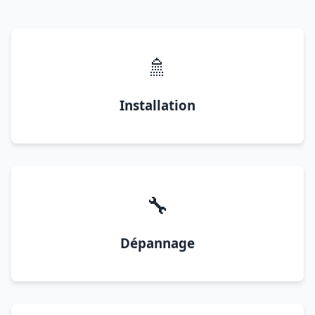
🚿
Installation
🔧
Dépannage