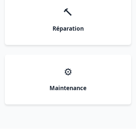
🔨
Réparation
⚙️
Maintenance