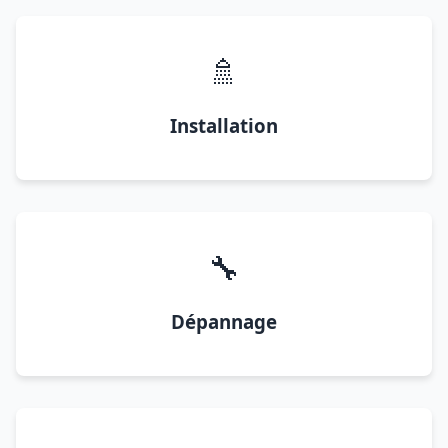
🚿
Installation
🔧
Dépannage