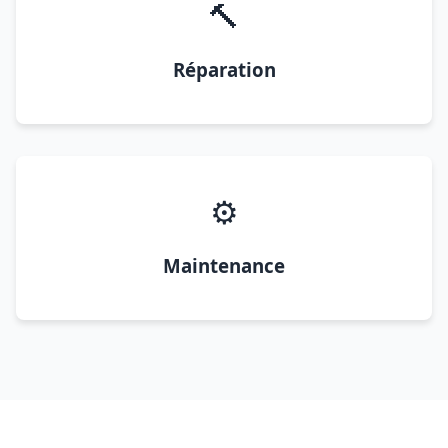
🔨
Réparation
⚙️
Maintenance