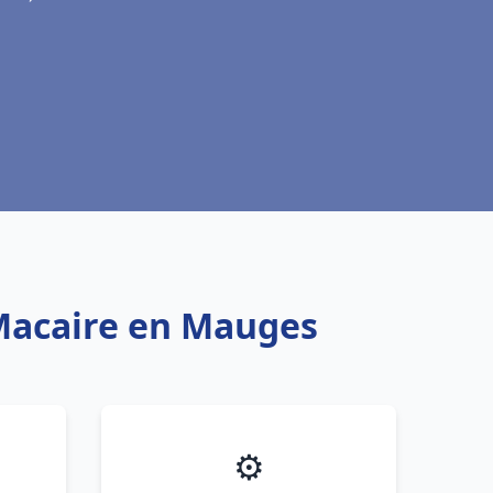
t Macaire en Mauges
⚙️