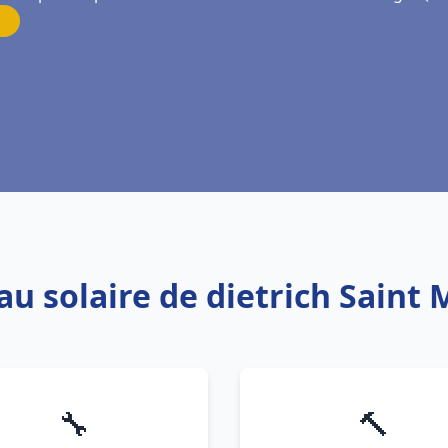
au solaire de dietrich Sain
🔧
🔨