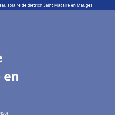
eau solaire de dietrich Saint Macaire en Mauges
e
e en
9450)