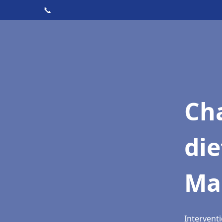
📞
Cha
die
Ma
Intervent