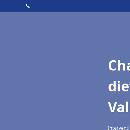
📞
Cha
die
Va
Interventi