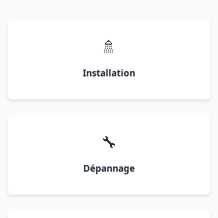
🚿
Installation
🔧
Dépannage