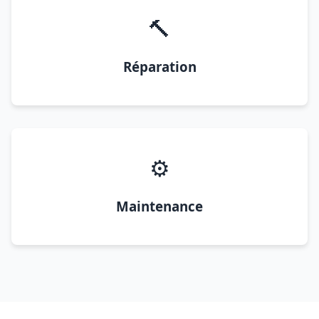
🔨
Réparation
⚙️
Maintenance