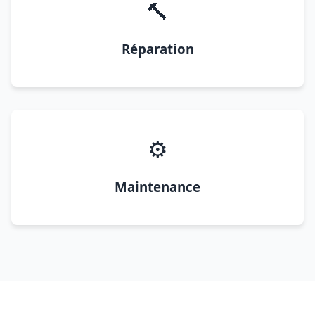
🔨
Réparation
⚙️
Maintenance