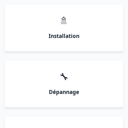
🚿
Installation
🔧
Dépannage