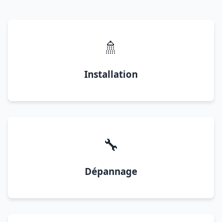
🚿
Installation
🔧
Dépannage