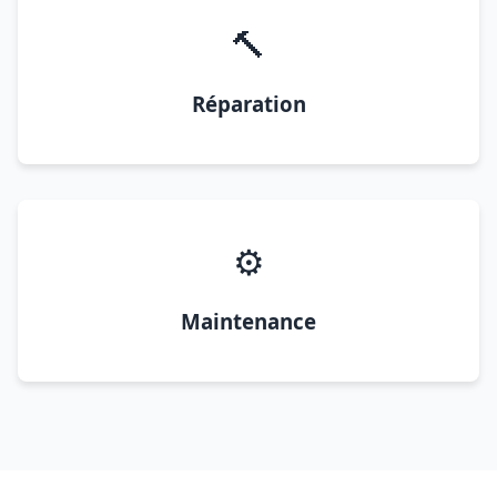
🔨
Réparation
⚙️
Maintenance