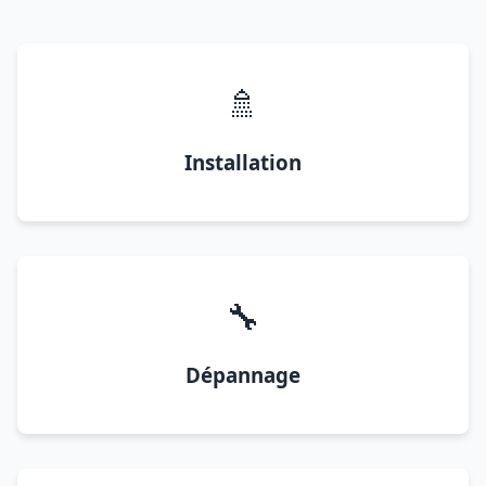
🚿
Installation
🔧
Dépannage