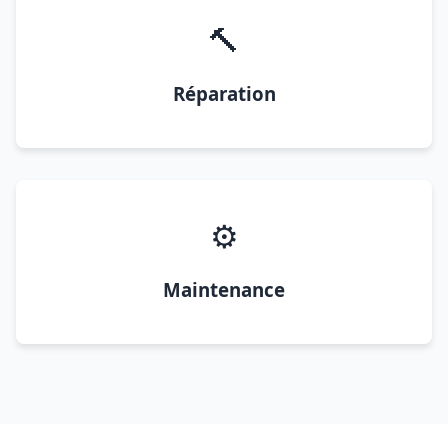
🔨
Réparation
⚙️
Maintenance