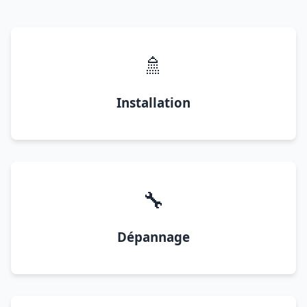
🚿
Installation
🔧
Dépannage