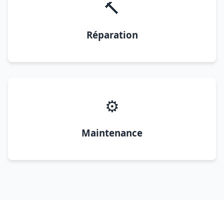
🔨
Réparation
⚙️
Maintenance