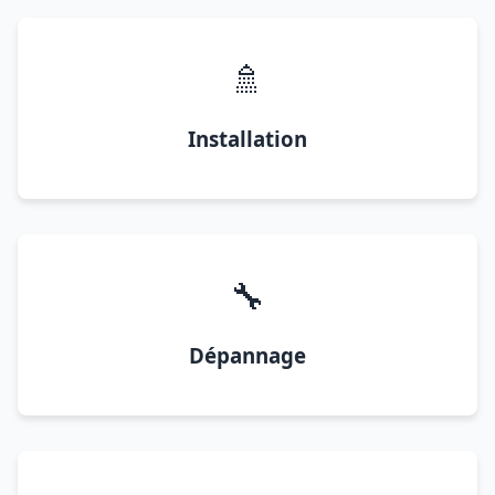
🚿
Installation
🔧
Dépannage