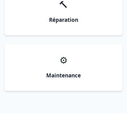
🔨
Réparation
⚙️
Maintenance