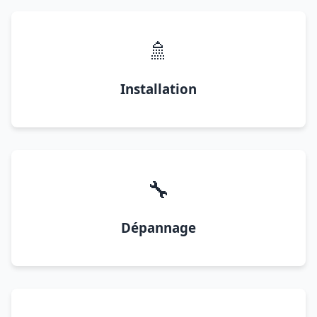
🚿
Installation
🔧
Dépannage