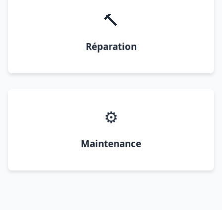
🔨
Réparation
⚙️
Maintenance