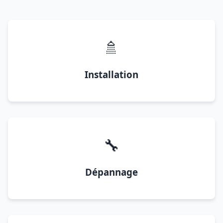
🚿
Installation
🔧
Dépannage