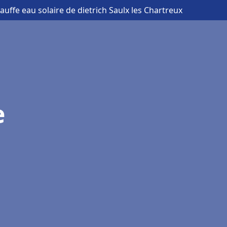
auffe eau solaire de dietrich Saulx les Chartreux
e