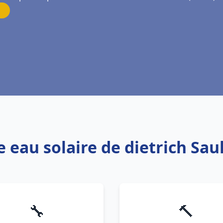
e eau solaire de dietrich Sau
🔧
🔨