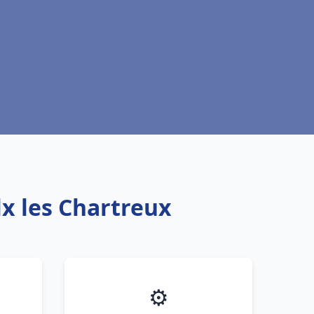
lx les Chartreux
⚙️