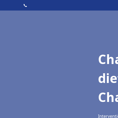
📞
Cha
die
Ch
Interventi